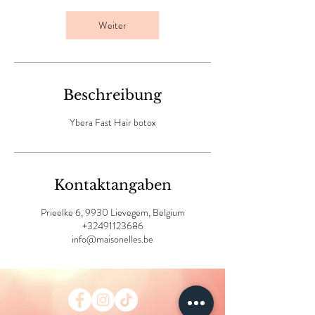
i
n
Weiter
.
Beschreibung
Ybera Fast Hair botox
Kontaktangaben
Prieelke 6, 9930 Lievegem, Belgium
+32491123686
info@maisonelles.be