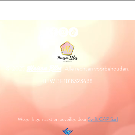
Maison Elles
© 2025
.. Alle rechten voorbehouden.
BTW BE1016323438
Mogelijk gemaakt en beveiligd door
Swift CAP Sarl