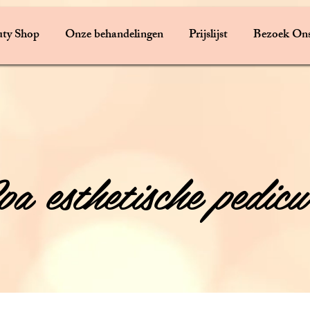
ty Shop
Onze behandelingen
Prijslijst
Bezoek On
pa esthetische pedicu