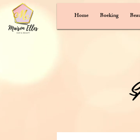
Home
Boeking
Beau
S