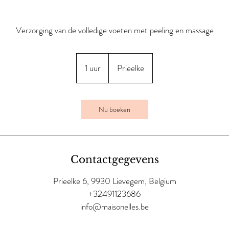
Verzorging van de volledige voeten met peeling en massage
1 uur
1
Prieelke
u
u
Nu boeken
Contactgegevens
Prieelke 6, 9930 Lievegem, Belgium
+32491123686
info@maisonelles.be