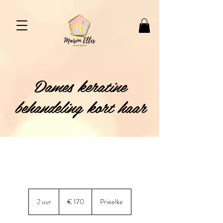
Dames keratine
behandeling kort haar
170
euro
2 uur
2
€ 170
Prieelke
u
u