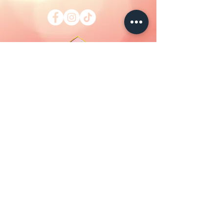
Maison Elles
© 2025
..
Alle rechten
voorbehouden.
BTW BE1016323438
Mogelijk gemaakt en beveiligd
door
Swift CAP Sarl