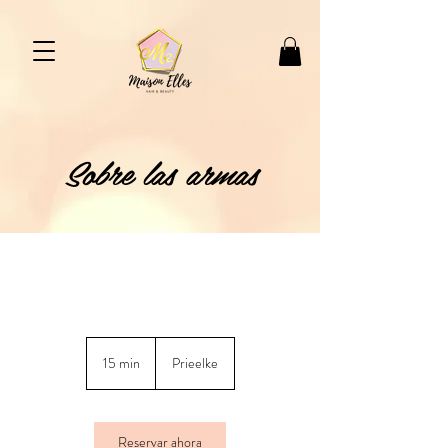
Sobre las armas
15 min
1
Prieelke
5
m
i
Reservar ahora