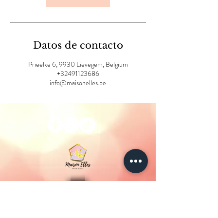
n
Datos de contacto
Prieelke 6, 9930 Lievegem, Belgium
+32491123686
info@maisonelles.be
Casa Elles
© 2025
.