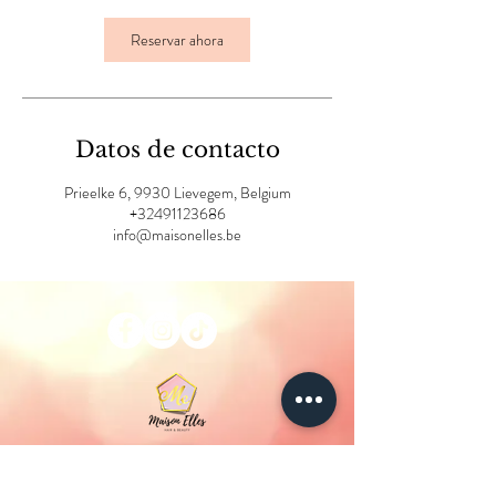
m
i
Reservar ahora
n
Datos de contacto
Prieelke 6, 9930 Lievegem, Belgium
+32491123686
info@maisonelles.be